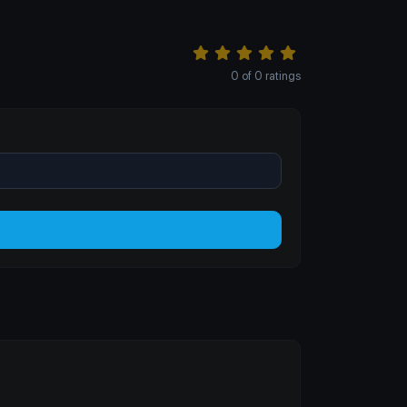
0
of
0
ratings