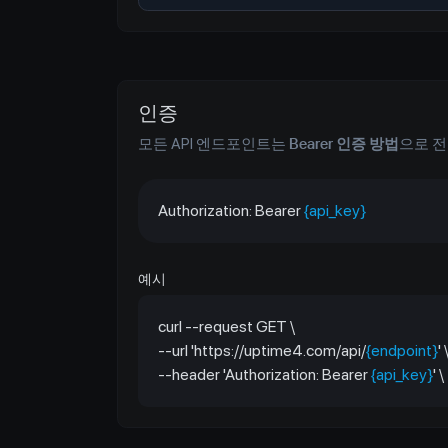
인증
모든 API 엔드포인트는
Bearer 인증 방법
으로 전
Authorization: Bearer
{api_key}
예시
curl --request GET \
--url 'https://uptime4.com/api/
{endpoint}
' 
--header 'Authorization: Bearer
{api_key}
' \