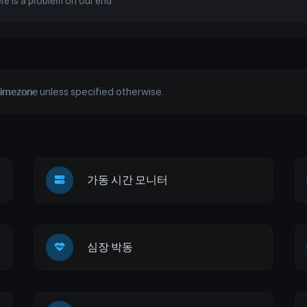
ere is a problem on our end
timezone
unless specified otherwise.
가동 시간 모니터
심장 박동