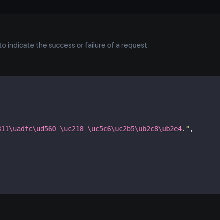
 indicate the success or failure of a request.
811\uadfc\ud560
\uc218
\uc5c6\uc2b5\ub2c8\ub2e4
.
"
,