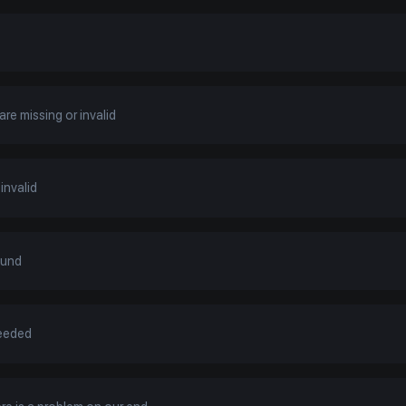
re missing or invalid
invalid
ound
ceeded