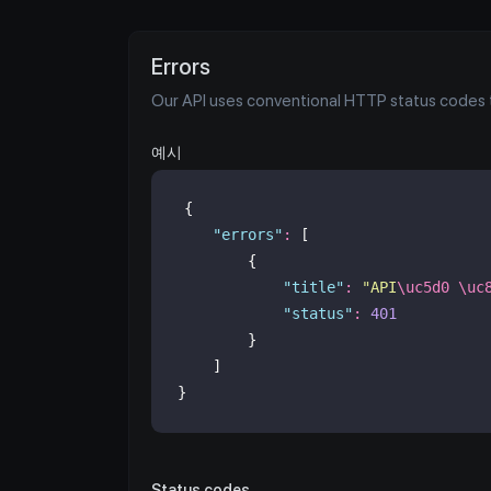
Errors
Our API uses conventional HTTP status codes to
예시
{
"
errors
"
:
 [
        {
"
title
"
:
"
API
\uc5d0
\uc
"
status
"
:
401
        }
    ]
}
Status codes