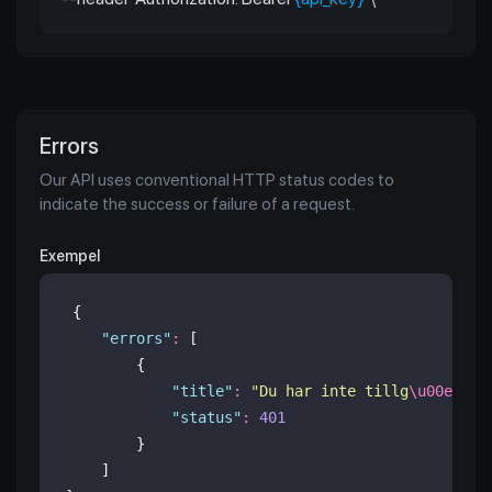
Errors
Our API uses conventional HTTP status codes to
indicate the success or failure of a request.
Exempel
{
"
errors
"
:
 [
        {
"
title
"
:
"
Du har inte tillg
\u00e5
ng 
"
status
"
:
401
        }
    ]