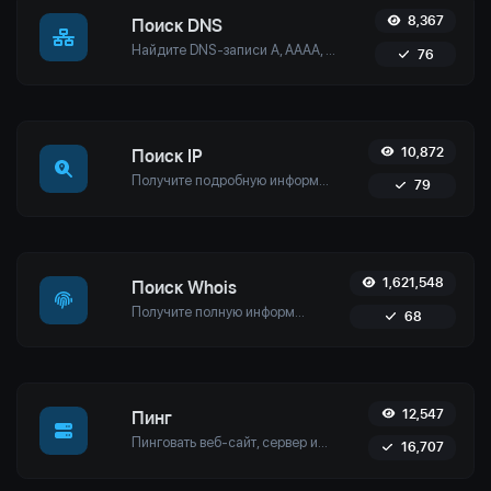
8,367
Поиск DNS
Найдите DNS-записи A, AAAA, CNAME, MX, NS, TXT, SOA хоста.
76
10,872
Поиск IP
Получите подробную информацию о любом IP-адресе, включая геолокацию, данные о провайдере и многое другое.
79
1,621,548
Поиск Whois
Получите полную информацию о доменных именах, включая информацию о регистраторе, даты регистрации, имена серверов и многое другое. Обеспечьте точное управление доменами и безопасность с помощью нашего простого в использовании инструмента.
68
12,547
Пинг
Пинговать веб-сайт, сервер или порт. Тестируйте из нескольких мест, настраивайте параметры и получайте результаты в реальном времени, чтобы обеспечить оптимальную производительность сети.
16,707