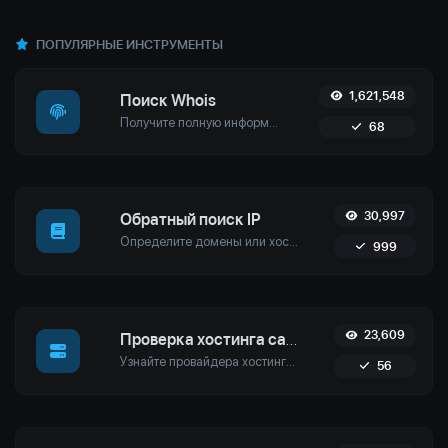
ПОПУЛЯРНЫЕ ИНСТРУМЕНТЫ
1,621,548
Поиск Whois
Получите полную информацию о доменных именах, включая информацию о регистраторе, даты регистрации, имена серверов и многое другое. Обеспечьте точное управление доменами и безопасность с помощью нашего простого в использовании инструмента.
68
30,997
Обратный поиск IP
Определите домены или хосты, связанные с конкретным IP-адресом. Получите подробную информацию о хосте, подключенном к любому заданному IP.
999
23,609
Проверка хостинга сайта
Узнайте провайдера хостинга любого веб-сайта. Получите подробную информацию, включая ISP, организацию и географическое местоположение.
56