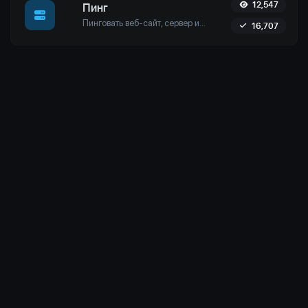
12,547
Пинг
Пинговать веб-сайт, сервер или порт. Тестируйте из нескольких мест, настраивайте параметры и получайте результаты в реальном времени, чтобы обеспечить оптимальную производительность сети.
16,707