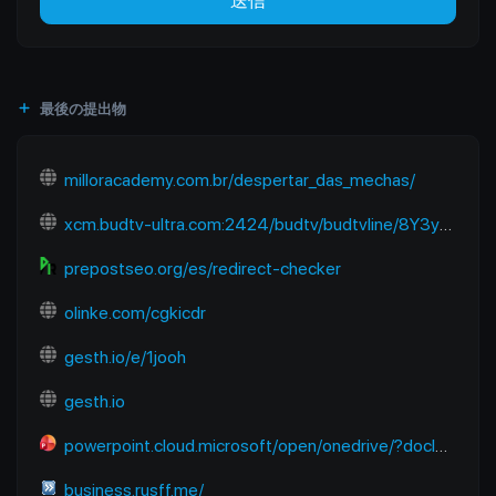
送信
最後の提出物
milloracademy.com.br/despertar_das_mechas/
xcm.budtv-ultra.com:2424/budtv/budtvline/8Y3ymUpJESps/281187.m3u8
prepostseo.org/es/redirect-checker
olinke.com/cgkicdr
gesth.io/e/1jooh
gesth.io
powerpoint.cloud.microsoft/open/onedrive/?docId=B2E2FC91EC670A6D%21sfbb50a922dda4602824f13b7dbf01218&driveId=B2E2FC91EC670A6D&wdOrigin=SEARCHENGINE.YANDEX%2CAPPHOME-WEB.BANNER.NEWBLANK-OCDI%2CAPPHOME-WEB.BANNER.NEWBLANK-OCDI&wdPreviousSession=6f938680-9bce-48e1-8baf-f09aa6773cb4&wdPreviousSessionSrc=AppHomeWeb&ct=1765118122983
business.rusff.me/