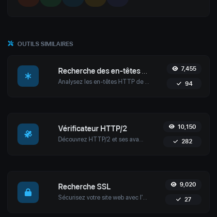
OUTILS SIMILAIRES
7,455
Recherche des en-têtes HTTP
Analysez les en-têtes HTTP de n'importe quel site Web à l'aide de l'outil de recherche d'en-têtes HTTP d'Uptime4. Optimisez les performances, améliorez la sécurité et résolvez les problèmes avec facilité.
94
10,150
Vérificateur HTTP/2
Découvrez HTTP/2 et ses avantages pour la performance, la sécurité et l'efficacité du web moderne. Apprenez-en davantage sur les fonctionnalités clés, la migration vers HTTPS et le test d'HTTP/2 en toute simplicité.
282
9,020
Recherche SSL
Sécurisez votre site web avec l'outil de vérification SSL d'Uptime4. Vérifiez rapidement les certificats SSL et assurez-vous de la conformité, de la sécurité et d'un service ininterrompu.
27