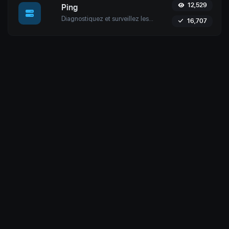
12,529
Ping
Diagnostiquez et surveillez les performances du réseau avec l'outil Ping d'Uptime4. Testez la disponibilité des sites web, des serveurs ou des ports avec des fonctionnalités avancées et une portée mondiale.
16,707