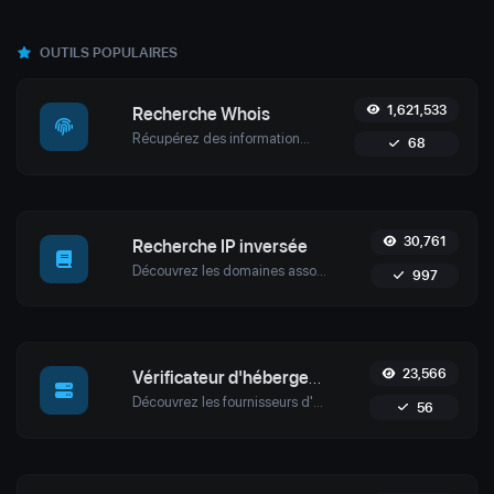
OUTILS POPULAIRES
1,621,533
Recherche Whois
Récupérez des informations détaillées sur le domaine avec l'outil de recherche Whois de Uptime4. Découvrez les détails de propriété, les informations sur le registraire, les dates d'expiration et renforcez la cybersécurité.
68
30,761
Recherche IP inversée
Découvrez les domaines associés à n'importe quelle IP en utilisant l'outil de recherche inversée d'IP d'Uptime4. Idéal pour la cybersécurité, l'analyse d'hébergement web et l'optimisation SEO.
997
23,566
Vérificateur d'hébergement de site web
Découvrez les fournisseurs d'hébergement et les détails du serveur de n'importe quel site web avec l'outil de vérification d'hébergement de site de Uptime4. Effectuez une analyse concurrentielle, résolvez des problèmes, et plus encore.
56