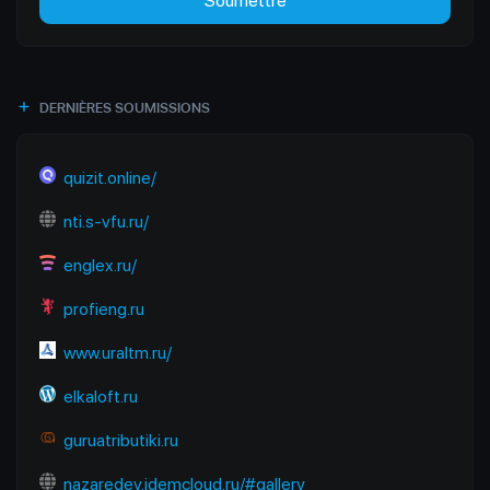
Soumettre
DERNIÈRES SOUMISSIONS
quizit.online/
nti.s-vfu.ru/
englex.ru/
profieng.ru
www.uraltm.ru/
elkaloft.ru
guruatributiki.ru
nazaredev.idemcloud.ru/#gallery